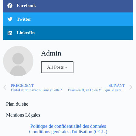
Facebook
Twitter
LinkedIn
Admin
All Posts »
PRÉCÉDENT
SUIVANT
Faut-il dormir avec ou sans culotte ?
Fesses en H, en O, en V… quelle est votre forme de fesses ?
Plan du site
Mentions Légales
Politique de confidentialité des données
Conditions générales d'utilisation (CGU)