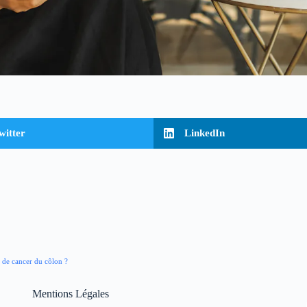
witter
LinkedIn
e de cancer du côlon ?
Mentions Légales