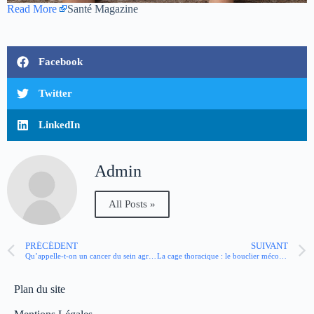
Read More
Santé Magazine
Facebook
Twitter
LinkedIn
Admin
All Posts »
PRÉCÉDENT
SUIVANT
Qu’appelle-t-on un cancer du sein agressif ?
La cage thoracique : le bouclier méconnu qui protège nos organes vitaux
Plan du site