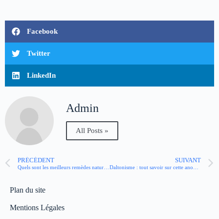
Facebook
Twitter
LinkedIn
Admin
All Posts »
PRÉCÉDENT
SUIVANT
Quels sont les meilleurs remèdes naturels contre l’hypertension ?
Daltonisme : tout savoir sur cette anomalie de la perception des couleurs
Plan du site
Mentions Légales