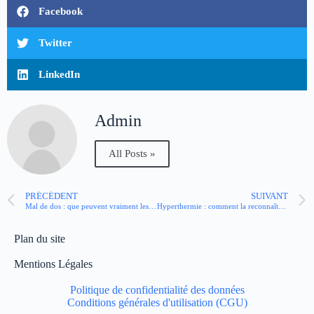
Facebook
Twitter
LinkedIn
Admin
All Posts »
PRÉCÉDENT
SUIVANT
Mal de dos : que peuvent vraiment les massages ?
Hyperthermie : comment la reconnaître et réagir efficacement ?
Plan du site
Mentions Légales
Politique de confidentialité des données
Conditions générales d'utilisation (CGU)