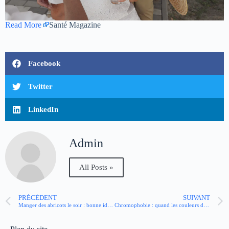
Read More
Santé Magazine
Facebook
Twitter
LinkedIn
Admin
All Posts »
PRÉCÉDENT
SUIVANT
Manger des abricots le soir : bonne idée ou pas ?
Chromophobie : quand les couleurs deviennent source d’angoisse