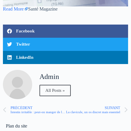
Read More
Santé Magazine
Facebook
Twitter
LinkedIn
Admin
All Posts »
PRÉCÉDENT
SUIVANT
Intestin irritable : peut-on manger de la salade ?
La clavicule, un os discret mais essentiel
Plan du site