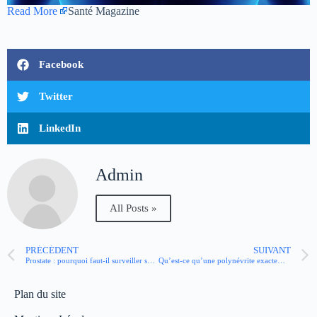
Read More
Santé Magazine
Facebook
Twitter
LinkedIn
Admin
All Posts »
PRÉCÉDENT
SUIVANT
Prostate : pourquoi faut-il surveiller son taux de PSA ?
Qu’est-ce qu’une polynévrite exactement ?
Plan du site