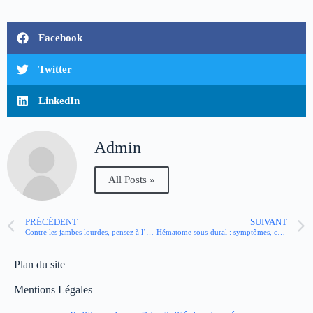
Facebook
Twitter
LinkedIn
Admin
All Posts »
PRÉCÉDENT
SUIVANT
Contre les jambes lourdes, pensez à l’automassage du pied !
Hématome sous-dural : symptômes, causes et traitements
Plan du site
Mentions Légales