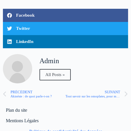
Facebook
Twitter
LinkedIn
Admin
All Posts »
PRÉCÉDENT
SUIVANT
Akinésie : de quoi parle-t-on ?
Tout savoir sur les omoplates, pour mieux préserver notre dos
Plan du site
Mentions Légales