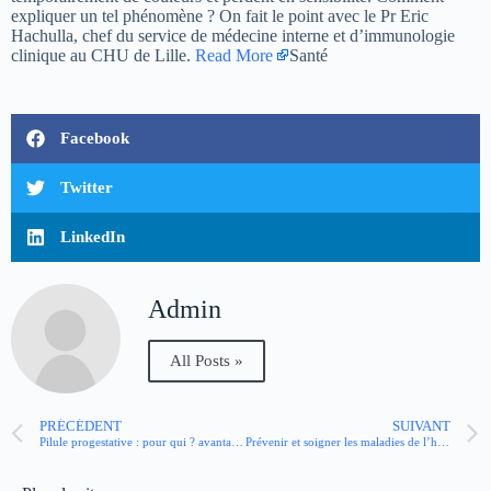
expliquer un tel phénomène ? On fait le point avec le Pr Eric
Hachulla, chef du service de médecine interne et d’immunologie
clinique au CHU de Lille.
Read More
Santé
Facebook
Twitter
LinkedIn
Admin
All Posts »
PRÉCÉDENT
SUIVANT
Pilule progestative : pour qui ? avantages et inconvénients
Prévenir et soigner les maladies de l’hiver