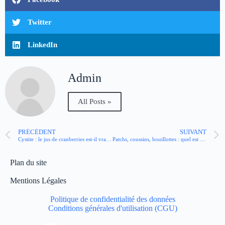
Twitter
LinkedIn
Admin
All Posts »
PRÉCÉDENT
SUIVANT
Cystite : le jus de cranberries est-il vraiment efficace ?
Patchs, coussins, bouillottes : quel est l’effet de la chaleur sur la douleur ?
Plan du site
Mentions Légales
Politique de confidentialité des données
Conditions générales d'utilisation (CGU)