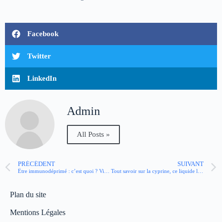
Facebook
Twitter
LinkedIn
Admin
All Posts »
PRÉCÉDENT
SUIVANT
Être immunodéprimé : c’est quoi ? Vivre avec et les idées reçues
Tout savoir sur la cyprine, ce liquide lubrifiant sécrété par le vagin
Plan du site
Mentions Légales