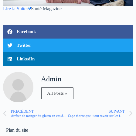
Lire la Suite
Santé Magazine
Facebook
Twitter
LinkedIn
Admin
All Posts »
PRÉCÉDENT
SUIVANT
Arrêter de manger du gluten en cas de syndrome de l’intestin irritable, est-ce efficace ou pas ?
Cage thoracique : tout savoir sur les fausses côtes
Plan du site