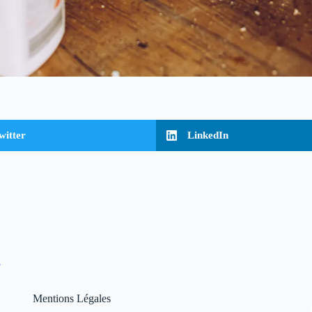
witter
LinkedIn
?
Mentions Légales