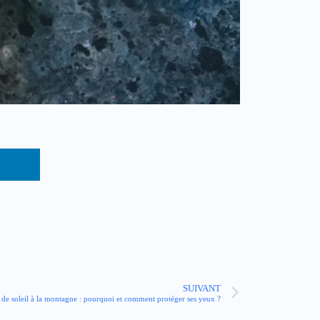
SUIVANT
 de soleil à la montagne : pourquoi et comment protéger ses yeux ?