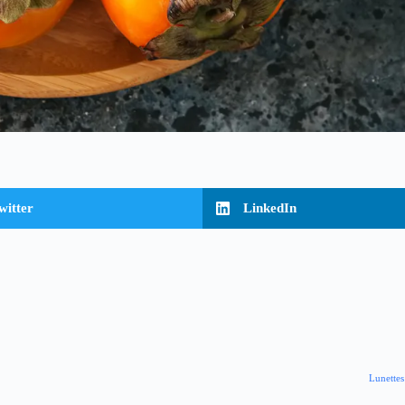
witter
LinkedIn
Lunettes