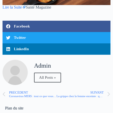
Lire la Suite
Santé Magazine
Facebook
Twitter
LinkedIn
Admin
All Posts »
PRÉCÉDENT
SUIVANT
Coronavirus MERS : tout ce que vous devez savoir
La grippe chez la femme enceinte : que faire, quels risques ?
Plan du site