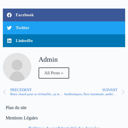
Facebook
Twitter
LinkedIn
Admin
All Posts »
PRÉCÉDENT
SUIVANT
Boire chaud pour se réchauffer, ça marche ?
Antibiotiques, flore intestinale, antibiorésistance : une relation à haut risque
Plan du site
Mentions Légales