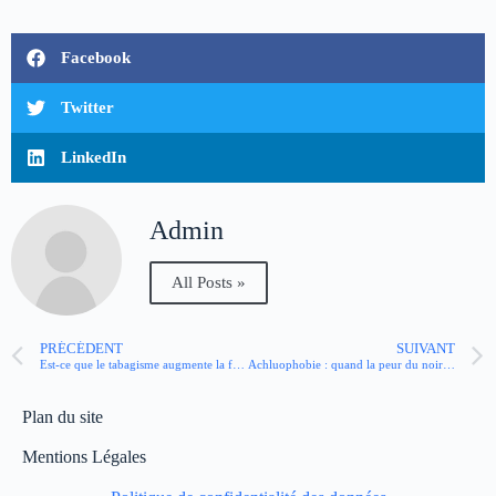
Facebook
Twitter
LinkedIn
Admin
All Posts »
PRÉCÉDENT
SUIVANT
Est-ce que le tabagisme augmente la fatigue ?
Achluophobie : quand la peur du noir devient envahissante…
Plan du site
Mentions Légales