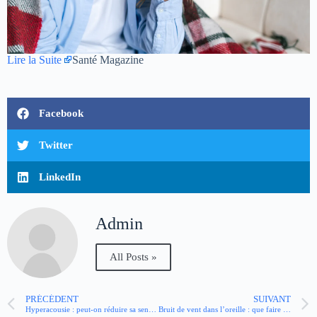
Lire la Suite
Santé Magazine
Facebook
Twitter
LinkedIn
Admin
All Posts »
PRÉCÉDENT
SUIVANT
Hyperacousie : peut-on réduire sa sensibilité au bruit ?
Bruit de vent dans l’oreille : que faire ? Quand consulter ?