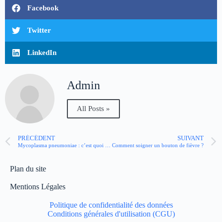
Facebook
Twitter
LinkedIn
Admin
All Posts »
PRÉCÉDENT
SUIVANT
Mycoplasma pneumoniae : c’est quoi ? La vigilance reste de mise
Comment soigner un bouton de fièvre ?
Plan du site
Mentions Légales
Politique de confidentialité des données
Conditions générales d'utilisation (CGU)