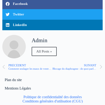
Facebook
Twitter
LinkedIn
Admin
All Posts »
PRÉCÉDENT
SUIVANT
Comment soulager les maux de ventre grâce aux plantes ?
Blocage du diaphragme : de quoi parle-t-on ?
Plan du site
Mentions Légales
Politique de confidentialité des données
Conditions générales d'utilisation (CGU)