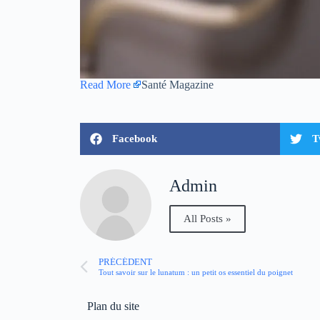
Read More
Santé Magazine
Facebook
T
Admin
All Posts »
PRÉCÉDENT
Tout savoir sur le lunatum : un petit os essentiel du poignet
Plan du site