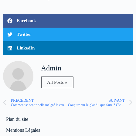
Facebook
Twitter
LinkedIn
Admin
All Posts »
PRÉCÉDENT
SUIVANT
Comment se sentir belle malgré le cancer ?
Coupure sur le gland : que faire ? C’est grave ?
Plan du site
Mentions Légales