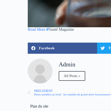
Read More
Santé Magazine
Facebook
T
Admin
All Posts »
PRÉCÉDENT
Dents sensibles au froid : les remèdes de grand-mère fonctionnent-i
Plan du site