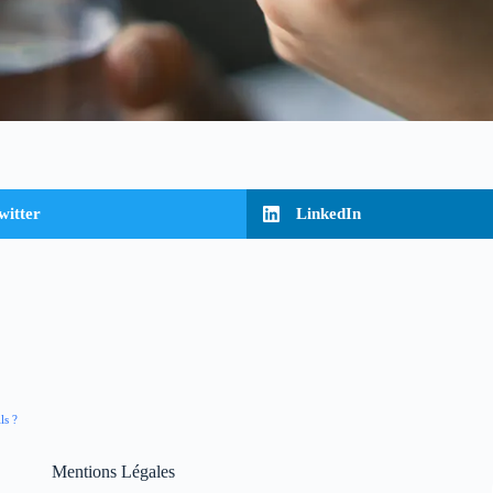
witter
LinkedIn
ls ?
Mentions Légales