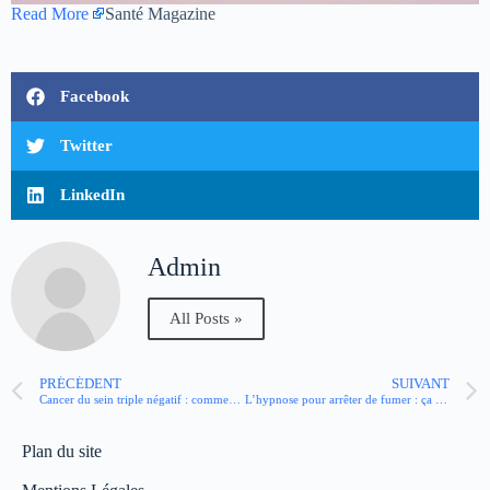
Read More
Santé Magazine
Facebook
Twitter
LinkedIn
Admin
All Posts »
PRÉCÉDENT
SUIVANT
Cancer du sein triple négatif : comment l’immunothérapie change la donne ?
L’hypnose pour arrêter de fumer : ça marche vraiment ?
Plan du site