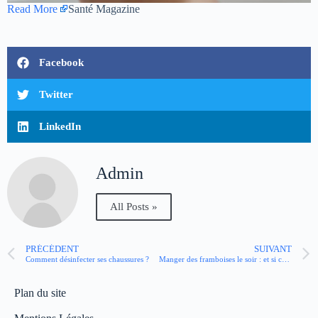
Read More
Santé Magazine
Facebook
Twitter
LinkedIn
Admin
All Posts »
PRÉCÉDENT
SUIVANT
Comment désinfecter ses chaussures ?
Manger des framboises le soir : et si cela aidait à mieux dormir ?
Plan du site