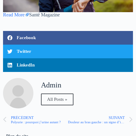
Read More
Santé Magazine
Facebook
Twitter
LinkedIn
Admin
All Posts »
PRÉCÉDENT
SUIVANT
Polyurie : pourquoi j’urine autant ?
Douleur au bras gauche : un signe d’infarctus ?