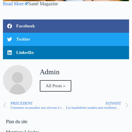
Read More
Santé Magazine
Facebook
Twitter
LinkedIn
Admin
All Posts »
PRÉCÉDENT
SUIVANT
Comment reconnaître une nécrose à temps ? Et comment réagir ?
Les bandelettes nasales anti-ronflements : arnaque ou pas ?
Plan du site