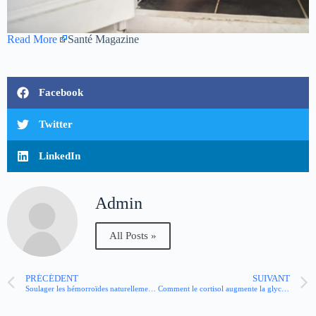
Read More
Santé Magazine
Facebook
Twitter
LinkedIn
Admin
All Posts »
PRÉCÉDENT
SUIVANT
Soulager les hémorroïdes naturellement : les glaçons sont-ils efficaces ?
Comment le cortisol augmente la glycémie ?