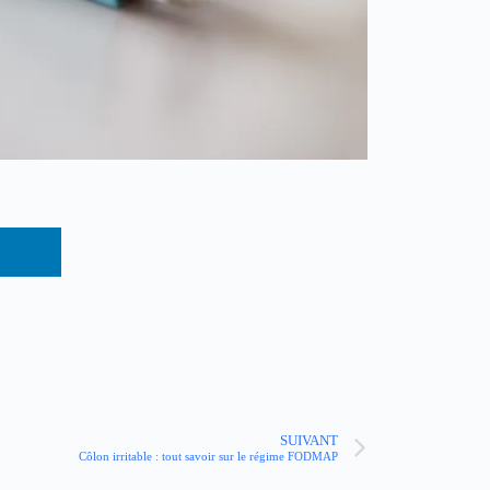
SUIVANT
Côlon irritable : tout savoir sur le régime FODMAP