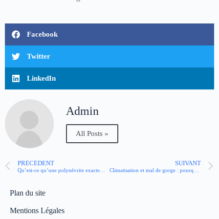
Facebook
Twitter
LinkedIn
Admin
All Posts »
PRÉCÉDENT
SUIVANT
Qu’est-ce qu’une polynévrite exactement ?
Climatisation et mal de gorge : pourquoi la clim irrite la gorge ? comment se protéger ?
Plan du site
Mentions Légales