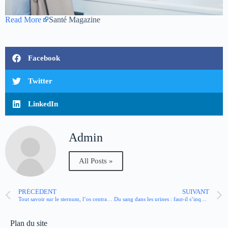
Read More
Santé Magazine
Facebook
Twitter
LinkedIn
Admin
All Posts »
PRÉCÉDENT
SUIVANT
Tout savoir sur le sternum, l’os central de la cage thoracique
Du sang dans les urines : faut-il s’inquiéter ?
Plan du site