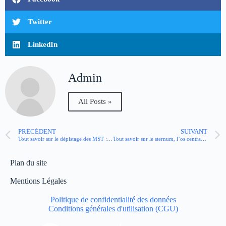
Twitter
LinkedIn
Admin
All Posts »
PRÉCÉDENT
SUIVANT
Tout savoir sur le dépistage des MST : où, quand, comment ?
Tout savoir sur le sternum, l’os central de la cage thoracique
Plan du site
Mentions Légales
Politique de confidentialité des données
Conditions générales d'utilisation (CGU)