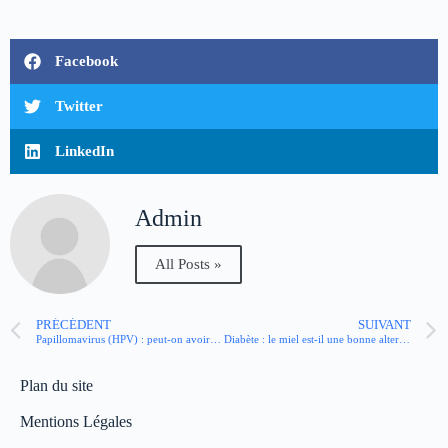
Facebook
Twitter
LinkedIn
Admin
All Posts »
PRÉCÉDENT
SUIVANT
Papillomavirus (HPV) : peut-on avoir des rapports sexuels sans risque ?
Diabète : le miel est-il une bonne alternative au sucre ?
Plan du site
Mentions Légales