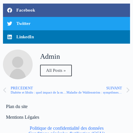
Facebook
Twitter
LinkedIn
Admin
All Posts »
PRÉCÉDENT
SUIVANT
Diabète et libido : quel impact de la maladie sur la vie sexuelle ?
Maladie de Waldenström : symptômes, causes, traitements
Plan du site
Mentions Légales
Politique de confidentialité des données