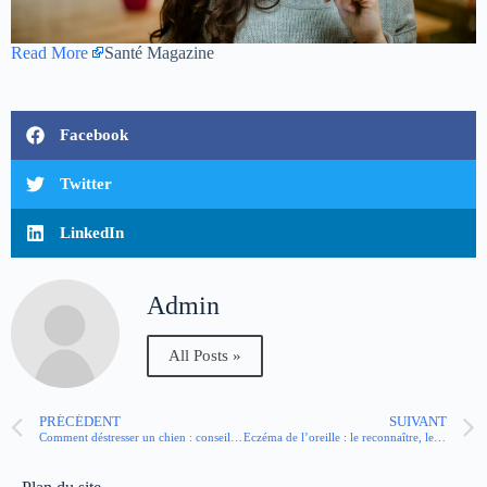
Read More
Santé Magazine
Facebook
Twitter
LinkedIn
Admin
All Posts »
PRÉCÉDENT
SUIVANT
Comment déstresser un chien : conseils et astuces
Eczéma de l’oreille : le reconnaître, le traiter, l’éviter