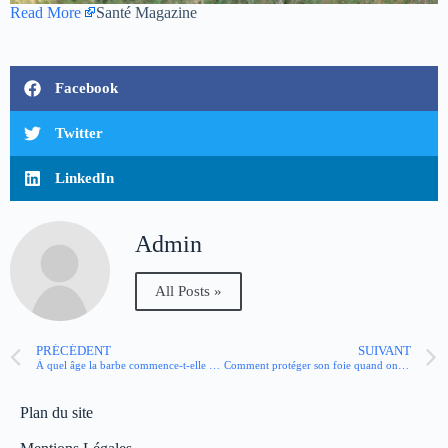
Read More
Santé Magazine
Facebook
Twitter
LinkedIn
Admin
All Posts »
PRÉCÉDENT
SUIVANT
À quel âge la barbe commence-t-elle à pousser ?
Comment protéger son foie quand on prend des médicaments ?
Plan du site