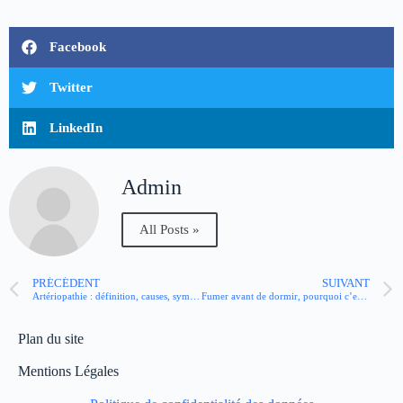
Facebook
Twitter
LinkedIn
Admin
All Posts »
PRÉCÉDENT
SUIVANT
Artériopathie : définition, causes, symptômes, traitement
Fumer avant de dormir, pourquoi c’est un piège pour la santé et le sommeil
Plan du site
Mentions Légales