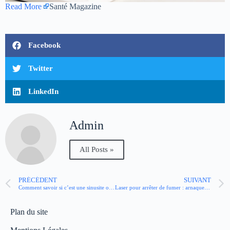
Read More
Santé Magazine
Facebook
Twitter
LinkedIn
Admin
All Posts »
PRÉCÉDENT
SUIVANT
Comment savoir si c’est une sinusite ou un rhume ?
Laser pour arrêter de fumer : arnaque ou pas ?
Plan du site