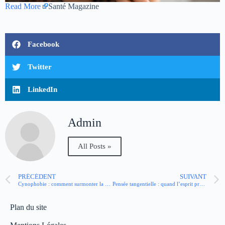
Read More
Santé Magazine
Facebook
Twitter
LinkedIn
Admin
All Posts »
PRÉCÉDENT
SUIVANT
Cynophobie : comment surmonter la peur panique des chiens ?
Pensée tangentielle : quand l’esprit prend des détours inattendus
Plan du site