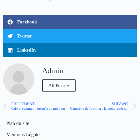
Facebook
Twitter
LinkedIn
Admin
All Posts »
PRÉCÉDENT
SUIVANT
Café et sommeil : jusqu’à quand peut-on boire un café avant de s’endormir ?
Gangrène de fournier : la comprendre pour agir vite
Plan du site
Mentions Légales