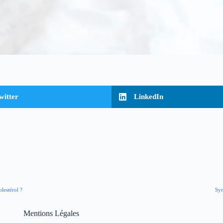
witter
LinkedIn
lestérol ?
Syn
Mentions Légales