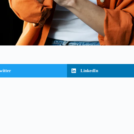
witter
LinkedIn