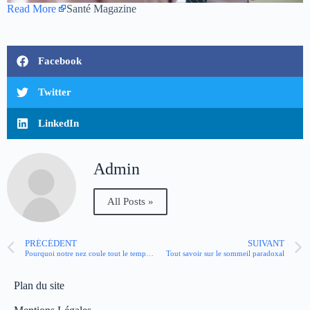
Read More
Santé Magazine
Facebook
Twitter
LinkedIn
Admin
All Posts »
PRÉCÉDENT
SUIVANT
Pourquoi notre nez coule tout le temps l’hiver ?
Tout savoir sur le sommeil paradoxal
Plan du site