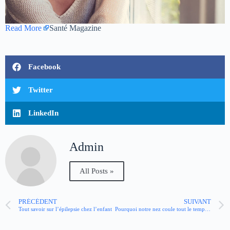
Read More
Santé Magazine
Facebook
Twitter
LinkedIn
Admin
All Posts »
PRÉCÉDENT
SUIVANT
Tout savoir sur l’épilepsie chez l’enfant
Pourquoi notre nez coule tout le temps l’hiver ?