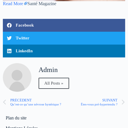
Read More
Santé Magazine
Facebook
Twitter
LinkedIn
Admin
All Posts »
PRÉCÉDENT
SUIVANT
Qu’est-ce qu’une névrose hystérique ?
Êtes-vous pré-hypertendu ?
Plan du site