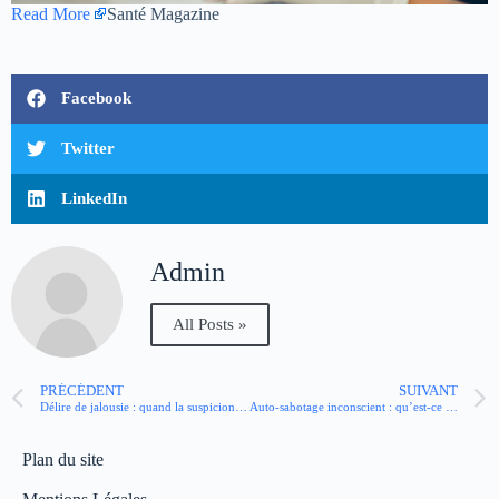
Read More
Santé Magazine
Facebook
Twitter
LinkedIn
Admin
All Posts »
PRÉCÉDENT
SUIVANT
Délire de jalousie : quand la suspicion devient pathologique
Auto-sabotage inconscient : qu’est-ce qu’une névrose d’échec ?
Plan du site