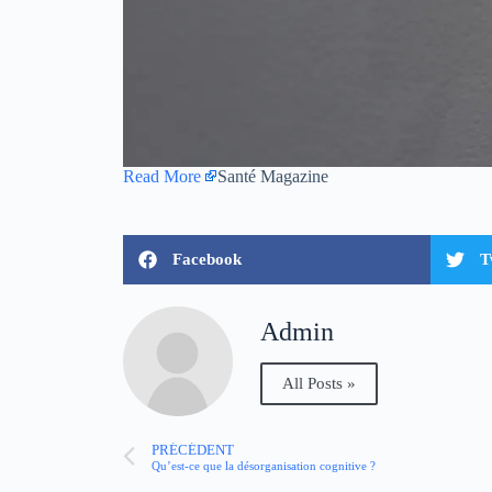
Read More
Santé Magazine
Facebook
T
Admin
All Posts »
PRÉCÉDENT
Qu’est-ce que la désorganisation cognitive ?