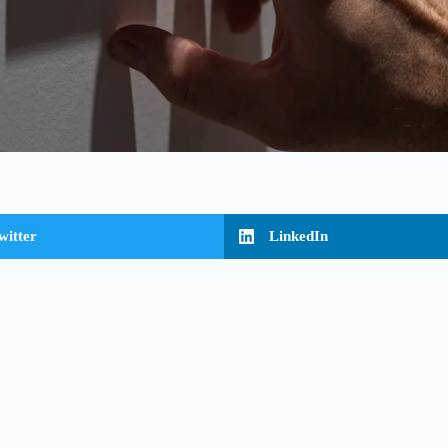
witter
LinkedIn