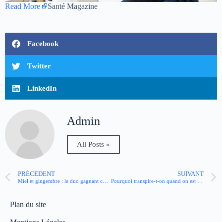
Read More
Santé Magazine
Facebook
Twitter
LinkedIn
Admin
All Posts »
PRÉCÉDENT
SUIVANT
Miel et gingembre : le duo gagnant contre le mal de gorge
Pourquoi transpire-t-on quand on est stressé ?
Plan du site